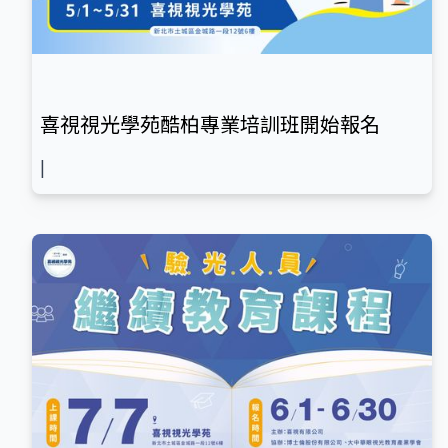
喜視視光學苑酷柏專業培訓班開始報名
|