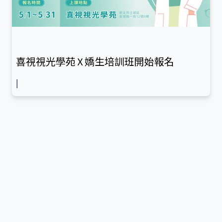
喜視視光學苑 X 嬌生培訓班開始報名
|