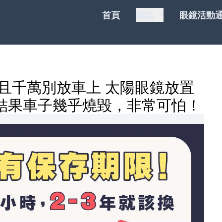
首頁
雜誌
眼鏡活動
且千萬別放車上 太陽眼鏡放置
結果車子幾乎燒毀，非常可怕！