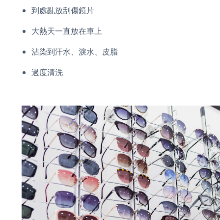
到處亂放刮傷鏡片
大熱天一直放在車上
沾染到汗水、淚水、皮脂
過度清洗