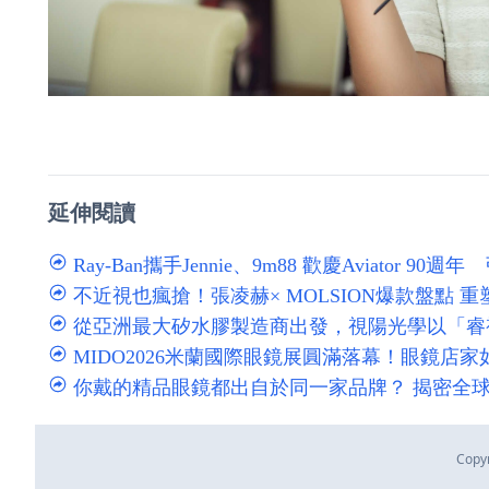
延伸閱讀
Ray-Ban攜手Jennie、9m88 歡慶Aviator 90週年
不近視也瘋搶！張凌赫× MOLSION爆款盤點 重塑
從亞洲最大矽水膠製造商出發，視陽光學以「睿視能
MIDO2026米蘭國際眼鏡展圓滿落幕！眼鏡店家如何布
你戴的精品眼鏡都出自於同一家品牌？ 揭密全球最大眼鏡
Copy